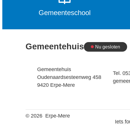
Gemeenteschool
Gemeentehuis
Nu gesloten
Vandaag
Adres
Gemeentehuis
Tel.
05
Oudenaardsesteenweg 458
E-mail
gemeen
,
9420
Erpe-Mere
© 2026
Erpe-Mere
Iets f