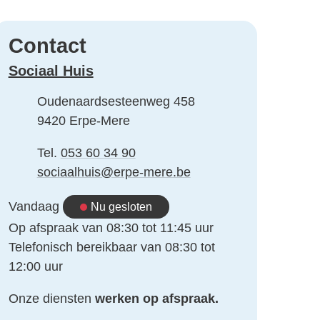
Contact
Sociaal Huis
Adres
Oudenaardsesteenweg 458
,
9420
Erpe-Mere
Tel.
053 60 34 90
E-mail
sociaalhuis
@
erpe-mere.be
Vandaag
Nu gesloten
Op afspraak van
08:30
tot
11:45
uur
Telefonisch bereikbaar van
08:30
tot
12:00
uur
Onze diensten
werken op afspraak.