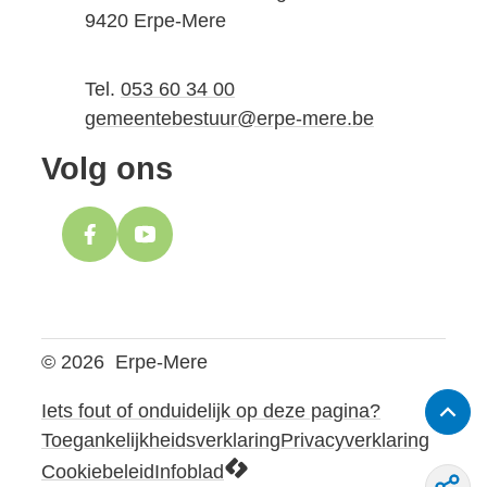
,
9420
Erpe-Mere
Tel.
053 60 34 00
E-mail
gemeentebestuur
@
erpe-mere.be
Volg ons
Facebook
YouTube
© 2026
Erpe-Mere
Iets fout of onduidelijk op deze pagina?
Naar
Toegankelijkheidsverklaring
Privacyverklaring
LCP nv 2026 ©
Cookiebeleid
Infoblad