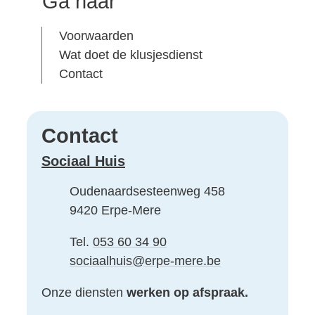
Ga naar
Voorwaarden
Wat doet de klusjesdienst
Contact
Contact
Sociaal Huis
Adres
Oudenaardsesteenweg 458
,
9420
Erpe-Mere
Tel.
053 60 34 90
E-mail
sociaalhuis
@
erpe-mere.be
Onze diensten
werken op afspraak.