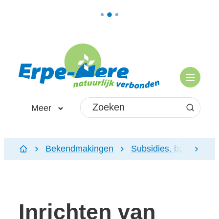
Naar inhoud
Erpe-Mere
Menu
Waarmee kunnen we jou helpen?
Meer
Zoeken
Bekendmakingen
Subsidies, belastingen 
scroll
Startpagina
Inrichten van