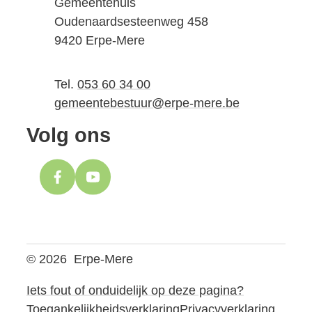
Adres
Gemeentehuis
Oudenaardsesteenweg 458
,
9420
Erpe-Mere
Tel.
053 60 34 00
E-mail
gemeentebestuur
@
erpe-mere.be
Volg ons
Facebook
YouTube
© 2026
Erpe-Mere
Iets fout of onduidelijk op deze pagina?
Toegankelijkheidsverklaring
Privacyverklaring