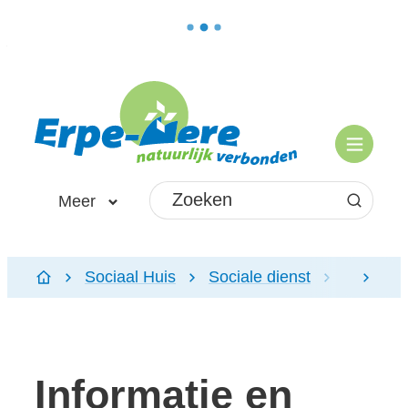
Naar inhoud
Erpe-Mere
Menu
Waarmee kunnen we jou helpen?
Meer
Zoeken
Sociaal Huis
Sociale dienst
Informat
scroll
Startpagina
Informatie en