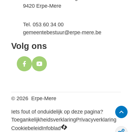
,
9420
Erpe-Mere
Tel.
053 60 34 00
E-mail
gemeentebestuur
@
erpe-mere.be
Volg ons
Facebook
YouTube
© 2026
Erpe-Mere
Iets fout of onduidelijk op deze pagina?
Naar
Toegankelijkheidsverklaring
Privacyverklaring
LCP nv 2026 ©
Cookiebeleid
Infoblad