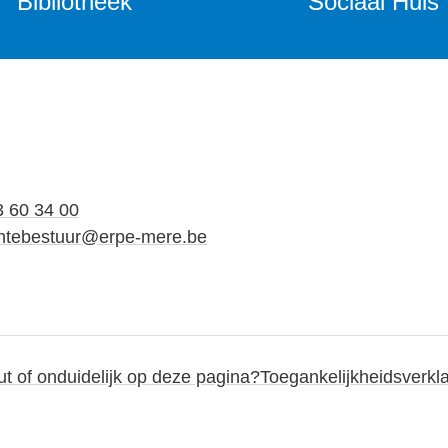
Bibliotheek
Sociaal Huis
3 60 34 00
tebestuur
@
erpe-mere.be
out of onduidelijk op deze pagina?
Toegankelijkheidsverkla