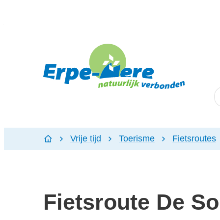
Naar inhoud
Erpe-Mere
W
Vrije tijd
Toerisme
Fietsroutes
Startpagina
Fietsroute De S