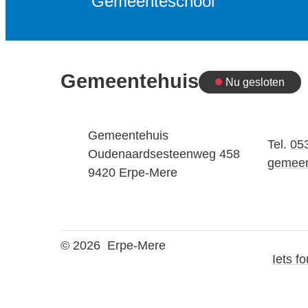
Gemeenteschool
Gemeentehuis
Nu gesloten
Vandaag
Adres
Gemeentehuis
Tel.
05
Oudenaardsesteenweg 458
E-mail
gemeen
,
9420
Erpe-Mere
© 2026
Erpe-Mere
Iets f