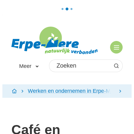
Naar inhoud
Erpe-Mere
Menu
Waarmee kunnen we jou helpen?
Meer
Zoeken
Werken en ondernemen in Erpe-Mere
O
scroll
Startpagina
Café en