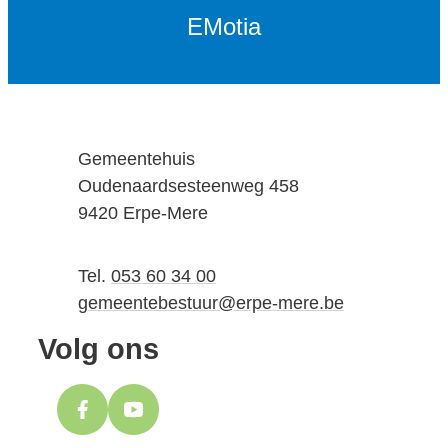
EMotia
Adres
Gemeentehuis
Oudenaardsesteenweg 458
,
9420
Erpe-Mere
Tel.
053 60 34 00
E-mail
gemeentebestuur
@
erpe-mere.be
Volg ons
Facebook
YouTube